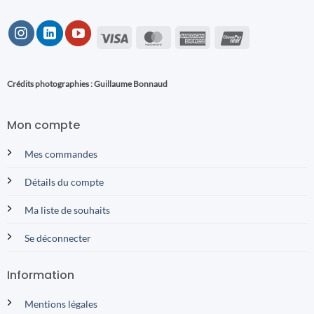
Visa
MasterCard
American
UnionPay
Express
Crédits photographies : Guillaume Bonnaud
Mon compte
Mes commandes
Détails du compte
Ma liste de souhaits
Se déconnecter
Information
Mentions légales