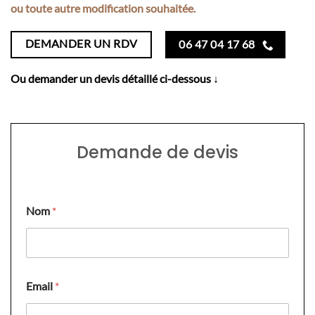
ou toute autre modification souhaitée.
DEMANDER UN RDV
06 47 04 17 68
Ou demander un devis détaillé ci-dessous ↓
Demande de devis
Nom
*
V
Email
*
o
t