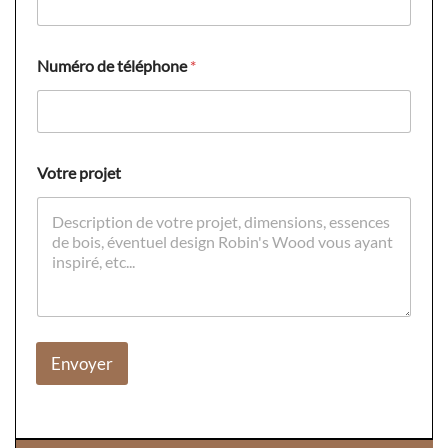
r
e
d
e
Numéro de téléphone
*
*
Votre projet
Envoyer