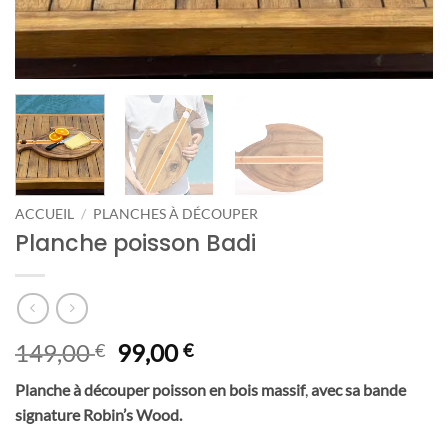
ACCUEIL
/
PLANCHES À DÉCOUPER
Planche poisson Badi
Le
Le
149,00
99,00
€
€
prix
prix
Planche à découper poisson en bois massif
,
avec sa
bande
initial
actuel
signature Robin’s Wood.
était :
est :
149,00 €.
99,00 €.