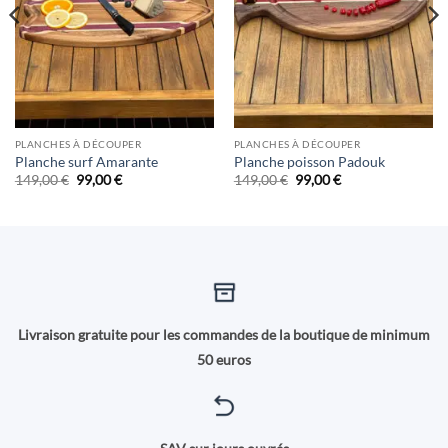
PLANCHES À DÉCOUPER
PLANCHES À DÉCOUPER
Planche surf Amarante
Planche poisson Padouk
Le
Le
Le
Le
149,00
€
99,00
€
149,00
€
99,00
€
prix
prix
prix
prix
initial
actuel
initial
actuel
était :
est :
était :
est :
149,00 €.
99,00 €.
149,00 €.
99,00 €.
Livraison gratuite pour les commandes de la boutique de minimum
50 euros