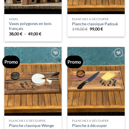
VASES
PLANCHES À DÉCOUPER
Vases polygones en bois
Planche classique Padouk
français
Le
Le
149,00
€
99,00
€
prix
prix
Plage
38,00
€
–
49,00
€
initial
actuel
de
était :
est :
prix :
149,00 €.
99,00 €.
38,00 €
à
49,00 €
Promo
Promo
Ajouter
Ajouter
à la liste
à la liste
d’envies
d’envies
PLANCHES À DÉCOUPER
PLANCHES À DÉCOUPER
Planche à découper
Planche classique Wenge