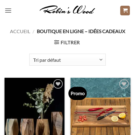
Passer
au
contenu
ACCUEIL
/
BOUTIQUE EN LIGNE – IDÉES CADEAUX
FILTRER
Promo
Ajouter
Ajouter
à la liste
à la liste
d’envies
d’envies