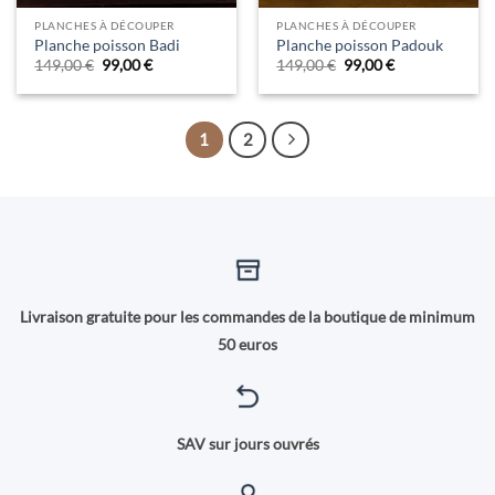
PLANCHES À DÉCOUPER
PLANCHES À DÉCOUPER
Planche poisson Badi
Planche poisson Padouk
Le
Le
Le
Le
149,00
€
99,00
€
149,00
€
99,00
€
prix
prix
prix
prix
initial
actuel
initial
actuel
était :
est :
était :
est :
149,00 €.
99,00 €.
149,00 €.
99,00 €.
1
2
Livraison gratuite pour les commandes de la boutique de minimum
50 euros
SAV sur jours ouvrés