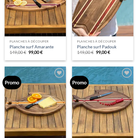
PLANCHES À DÉCOUPER
PLANCHES À DÉCOUPER
Planche surf Amarante
Planche surf Padouk
Le
Le
Le
Le
149,00
€
99,00
€
149,00
€
99,00
€
prix
prix
prix
prix
initial
actuel
initial
actuel
était :
est :
était :
est :
149,00 €.
99,00 €.
149,00 €.
99,00 €.
Promo
Promo
Ajouter
Ajouter
à la liste
à la liste
d’envies
d’envies